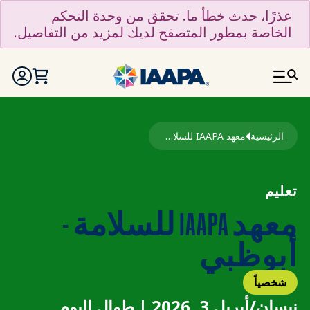
تجاوز إلى المحتوى الرئيسي
عذرًا، حدث خطأ ما. تحقق من وحدة التحكم
الخاصة بمطور المتصفح لديك لمزيد من التفاصيل.
مسار التنقل
الرئيسية
معهد IAAPA للسلامة - أبوظبي
تعليم
معهد IAAPA للسلامة -
أبوظبي
شخصياً
نيسان/أبريل 3, 2026 | طوال اليوم