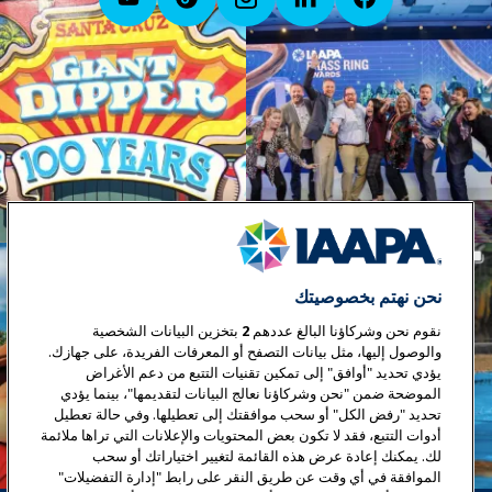
نحن نهتم بخصوصيتك
نقوم نحن وشركاؤنا البالغ عددهم
2
بتخزين البيانات الشخصية
والوصول إليها، مثل بيانات التصفح أو المعرفات الفريدة، على جهازك.
يؤدي تحديد "أوافق" إلى تمكين تقنيات التتبع من دعم الأغراض
الموضحة ضمن "نحن وشركاؤنا نعالج البيانات لتقديمها"، بينما يؤدي
تحديد "رفض الكل" أو سحب موافقتك إلى تعطيلها. وفي حالة تعطيل
أدوات التتبع، فقد لا تكون بعض المحتويات والإعلانات التي تراها ملائمة
لك. يمكنك إعادة عرض هذه القائمة لتغيير اختياراتك أو سحب
الموافقة في أي وقت عن طريق النقر على رابط "إدارة التفضيلات"