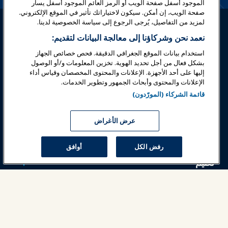
الموجود أسفل صفحة الويب أو الرمز العائم الموجود أسفل يسار
صفحة الويب، إن أمكن. سيكون لاختياراتك تأثير في الموقع الإلكتروني.
لمزيد من التفاصيل، يُرجى الرجوع إلى سياسة الخصوصية لدينا.
نعمد نحن وشركاؤنا إلى معالجة البيانات لتقديم:
استخدام بيانات الموقع الجغرافي الدقيقة. فحص خصائص الجهاز
بشكل فعال من أجل تحديد الهوية. تخزين المعلومات و/أو الوصول
تسجيل الدخول
انضم الآن
إليها على أحد الأجهزة. الإعلانات والمحتوى المخصصان وقياس أداء
الإعلانات والمحتوى وأبحاث الجمهور وتطوير الخدمات.
جوائز
المهن
اتصل
قائمة الشركاء (المورّدون)
معارض وفعاليات
عرض الأغراض
أخبار وعالم المرح
رفض الكل
أوافق
تعليم
السلامة والأمان
الدعوة