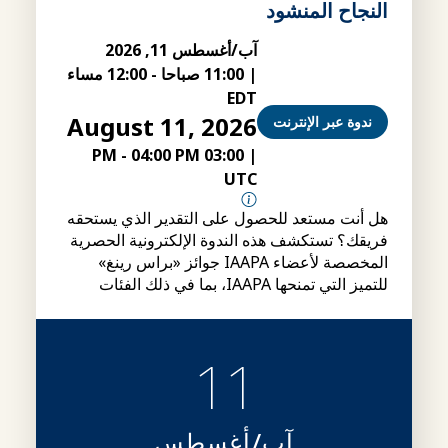
النجاح المنشود
آب/أغسطس 11, 2026
|
11:00 صباحا
-
12:00 مساء
EDT
August 11, 2026
ندوة عبر الإنترنت
-
04:00 PM
03:00 PM
|
UTC
هل أنت مستعد للحصول على التقدير الذي يستحقه
فريقك؟ تستكشف هذه الندوة الإلكترونية الحصرية
المخصصة لأعضاء IAAPA جوائز «براس رينغ»
للتميز التي تمنحها IAAPA، بما في ذلك الفئات
وشروط الأهلية وإجراءات التقديم، بالإضافة إلى
نصائح حول كيفية إعداد ملفات ترشيح أقوى.
11
آب/أغسطس