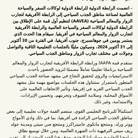
- انضمت الرابطة الدولية للرابطة الدولية لوكالات السفر والسياحة
العالمية لصناعة مناطق الجذب السياحي إلى الرابطة الأفريقية لتجارب
الزوار والمعالم السياحية (AAVEA) لتنظيم أول قمة على الإطلاق بين
الرابطة الدولية لوكالات السفر والسياحة العالمية والرابطة الأفريقية
لتجارب الزوار والمعالم السياحية في أفريقيا. سيقام هذا الحدث الذي
يستمر يومين في جوهانسبرج، جنوب أفريقيا، في الفترة من 30 أكتوبر
إلى 31 أكتوبر 2024، وسيكون مليئًا بالجلسات التعليمية الثاقبة والتواصل
وجولات في مختلف تجارب الزوار ومناطق الجذب السياحي.
ستقدم قمة IAAPA ورابطة الرابطة الأفريقية لتجارب الزوار والمعالم
السياحية برنامجًا تعليميًا شاملاً مصممًا لتزويد الحضور بأحدث
الاستراتيجيات والرؤى لتحقيق النجاح في مشهد صناعة الجذب السياحي
المتطور باستمرار. ستتناول هذه الجلسات مواضيع مهمة مثل مشهد
الجذب السياحي الفريد في إفريقيا، وتأثير الاتجاهات العالمية على
الأسواق المحلية، وسلامة الضيوف وتجربتهم، وتحسين الإيرادات،
والاستدامة، وغير ذلك.
استكمالاً للبرنامج التعليمي القوي، ستضم القمة جولات تعليمية إلى بعض
مناطق الجذب السياحي الرائدة في أفريقيا، بما في ذلك وادي الأمواج
ووتر ورلد، ومنتجع مانكوي جاميتراكرز ومنتجع صن سيتي ومدينة جولد
ريف سيتي الترفيهية ذات الشهرة العالمية. ومن خلال توسيع نطاق
برامجنا التعليمية ومبادراتنا البحثية، يهدف هذا الجهد المشترك إلى تعزيز