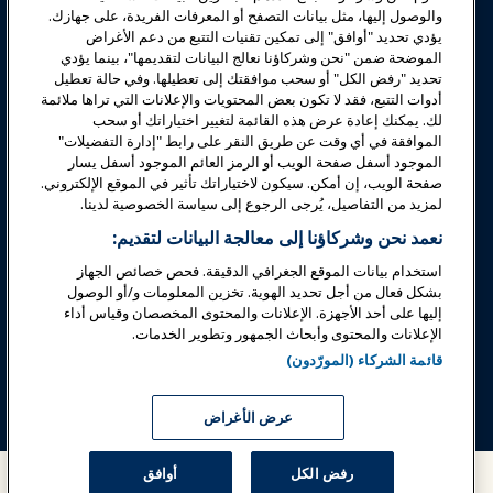
السلامة والأمان
والوصول إليها، مثل بيانات التصفح أو المعرفات الفريدة، على جهازك.
يؤدي تحديد "أوافق" إلى تمكين تقنيات التتبع من دعم الأغراض
الموضحة ضمن "نحن وشركاؤنا نعالج البيانات لتقديمها"، بينما يؤدي
الدعوة
تحديد "رفض الكل" أو سحب موافقتك إلى تعطيلها. وفي حالة تعطيل
أدوات التتبع، فقد لا تكون بعض المحتويات والإعلانات التي تراها ملائمة
لك. يمكنك إعادة عرض هذه القائمة لتغيير اختياراتك أو سحب
البحوث والتقارير
الموافقة في أي وقت عن طريق النقر على رابط "إدارة التفضيلات"
الموجود أسفل صفحة الويب أو الرمز العائم الموجود أسفل يسار
صفحة الويب، إن أمكن. سيكون لاختياراتك تأثير في الموقع الإلكتروني.
حول IAAPA
لمزيد من التفاصيل، يُرجى الرجوع إلى سياسة الخصوصية لدينا.
نعمد نحن وشركاؤنا إلى معالجة البيانات لتقديم:
شركاء
استخدام بيانات الموقع الجغرافي الدقيقة. فحص خصائص الجهاز
بشكل فعال من أجل تحديد الهوية. تخزين المعلومات و/أو الوصول
Copyright © 2026 الجمعية الدولية للحدائق الترفيهية والمعالم. جميع
إليها على أحد الأجهزة. الإعلانات والمحتوى المخصصان وقياس أداء
الحقوق محفوظة.
الإعلانات والمحتوى وأبحاث الجمهور وتطوير الخدمات.
سياسة الخصوصية
إشعار الترجمة
قائمة الشركاء (المورّدون)
شروط الخدمة
إدارة التفضيلات
عرض الأغراض
رفض الكل
أوافق