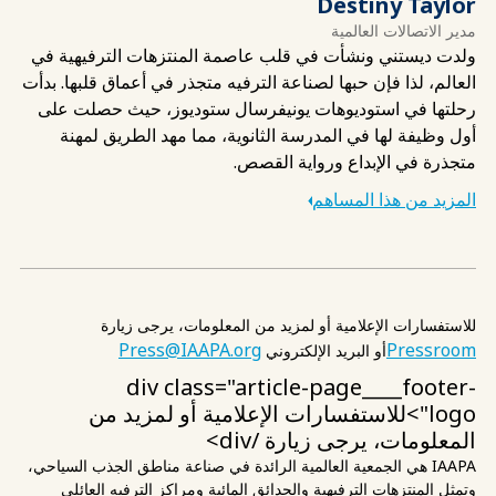
Destiny Taylor
مدير الاتصالات العالمية
ولدت ديستني ونشأت في قلب عاصمة المنتزهات الترفيهية في
العالم، لذا فإن حبها لصناعة الترفيه متجذر في أعماق قلبها. بدأت
رحلتها في استوديوهات يونيفرسال ستوديوز، حيث حصلت على
أول وظيفة لها في المدرسة الثانوية، مما مهد الطريق لمهنة
متجذرة في الإبداع ورواية القصص.
المزيد من هذا المساهم
للاستفسارات الإعلامية أو لمزيد من المعلومات، يرجى زيارة
Press@IAAPA.org
Pressroom
أو البريد الإلكتروني
div class="article-page____footer-
logo">للاستفسارات الإعلامية أو لمزيد من
المعلومات، يرجى زيارة
/div>
IAAPA هي الجمعية العالمية الرائدة في صناعة مناطق الجذب السياحي،
وتمثل المنتزهات الترفيهية والحدائق المائية ومراكز الترفيه العائلي