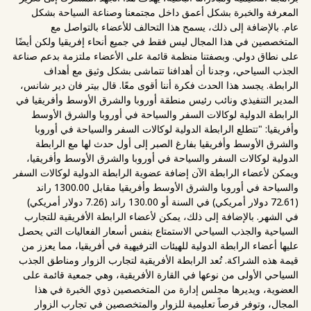
المعرفة والخبرة بشكل أعمق داخل مجتمعنا وصناعة السياحة بشكل
عام. بالإضافة إلى ذلك، يسمح هذا التحالف للأعضاء بالتواصل مع
المتخصصين في هذا المجال ليس فقط في جميع أنحاء إفريقيا ولكن أيضًا
على نطاق دولي. وبصفتنا منظمة قائمة على الأعضاء ملتزمة بدعم صناعة
الجذب السياحي، وجدنا أن أهدافنا تتماشى بشكل وثيق مع أهداف
الرابطة. يجسد هذا الحدث فكرة أننا أقوى معًا. قال بيتر فان دير شانس،
المدير التنفيذي ونائب رئيس منطقة أوروبا والشرق الأوسط وأفريقيا في
الرابطة الدولية لوكالات السفر والسياحة في أوروبا والشرق الأوسط
وأفريقيا: "تتطلع الرابطة الدولية لوكالات السفر والسياحة في أوروبا
والشرق الأوسط وأفريقيا بفارغ الصبر إلى أول حدث لها مع الرابطة
الدولية لوكالات السفر والسياحة في أوروبا والشرق الأوسط وأفريقيا،
ويمكن لأعضاء الرابطة الآن إضافة عضوية الرابطة الدولية لوكالات السفر
والسياحة في أوروبا والشرق الأوسط وأفريقيا مقابل 1300.00 راند
(72.61 دولار أمريكي) في السنة أو 130.00 راند (7.26 دولار أمريكي)
في الشهر. بالإضافة إلى ذلك، يمكن لأعضاء الرابطة الأفريقية للتجارب
السياحية والجذب السياحي الاستمتاع بنفس أسعار الفعاليات التي يحصل
عليها أعضاء الرابطة الدولية للهيئات الترفيهية في أفريقيا، مما يعزز من
قيمة هذه الشراكة. تُعد الرابطة الأفريقية لتجارب الزوار ومناطق الجذب
السياحي الأولى من نوعها في القارة الأفريقية، وهي جمعية قائمة على
العضوية، ويديرها مجلس إدارة من المتخصصين ذوي الخبرة في هذا
المجال، وتوفر فرصاً تعليمية للزوار والمتخصصين في تجارب الزوار